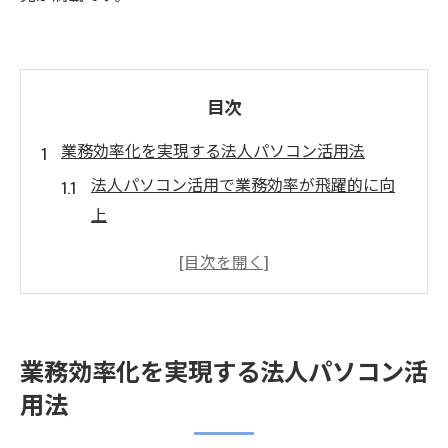
目次
業務効率化を実現する法人パソコン活用法
法人パソコン活用で業務効率が飛躍的に向
上
イノベーションラボで広がる法人PCの可能
性
NTTPCのイノベーション活用と法人パソコン
導入
業務効率化を実現する法人パソコン活
法人パソコン選びが変える業務フローの最
用法
適化
法人向けパソコンの新たな活用事例と成功