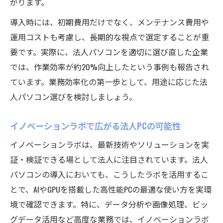
がります。
法人パソコンのサポート体制と個人用の違
導入時には、初期費用だけでなく、メンテナンス費用や
い
運用コストも考慮し、長期的な視点で選定することが重
法人向けパソコンが重視する管理性と信頼
要です。実際に、法人パソコンを適切に選び直した企業
性
では、作業効率が約20%向上したという事例も報告され
個人PCと法人パソコンの運用コスト比較の
ています。業務効率化の第一歩として、用途に応じた法
ポイント
人パソコン選びを検討しましょう。
用途で変わる法人パソコンと個人PCの特徴
イノベーションラボで広がる法人PCの可能性
法人PC導入で得られるコストメリットとは
イノベーションラボは、最新技術やソリューションを実
法人パソコン導入がコスト最適化に直結す
証・検証できる場として法人に注目されています。法人
る理由
パソコンの導入においても、こうしたラボを活用するこ
法人パソコン選びが経費削減に与える影響
とで、AIやGPUを搭載した高性能PCの最適な使い方を実環
とは
境で確認できます。特に、データ分析や画像処理、ビッ
リース活用で変わる法人パソコンのコスト
グデータ活用など高度な業務では、イノベーションラボ