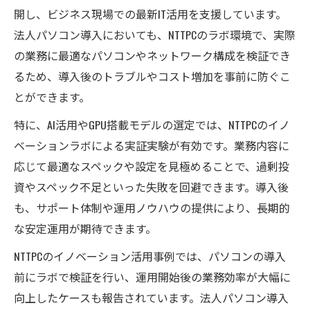
授
開し、ビジネス現場での最新IT活用を支援しています。
法人パソコンの未来を拓く最新イノベーション
法人パソコン導入においても、NTTPCのラボ環境で、実際
法人パソコンにおける最新イノベーション
の業務に最適なパソコンやネットワーク構成を検証でき
動向
るため、導入後のトラブルやコスト増加を事前に防ぐこ
AI活用で進化する法人パソコンの業務効率化
とができます。
法人パソコンの未来を変えるGPU技術の進化
特に、AI活用やGPU搭載モデルの選定では、NTTPCのイノ
NTTPCイノベーションラボが示す次世代法人
ベーションラボによる実証実験が有効です。業務内容に
パソコン
応じて最適なスペックや設定を見極めることで、過剰投
法人パソコン刷新で実現する働き方改革の
資やスペック不足といった失敗を回避できます。導入後
最前線
も、サポート体制や運用ノウハウの提供により、長期的
な安定運用が期待できます。
NTTPCのイノベーション活用事例では、パソコンの導入
前にラボで検証を行い、運用開始後の業務効率が大幅に
向上したケースも報告されています。法人パソコン導入