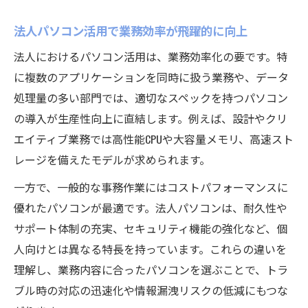
の秘訣
法人パソコン活用で業務効率が飛躍的に向上
最適なパソコン選びが法人イノベーションの鍵
法人におけるパソコン活用は、業務効率化の要です。特
法人パソコン選定で押さえるべき最新ポイ
に複数のアプリケーションを同時に扱う業務や、データ
ント
処理量の多い部門では、適切なスペックを持つパソコン
法人イノベーションを加速するパソコンの
の導入が生産性向上に直結します。例えば、設計やクリ
選び方
エイティブ業務では高性能CPUや大容量メモリ、高速スト
用途別に選ぶ法人向けパソコンの最適解と
レージを備えたモデルが求められます。
は
一方で、一般的な事務作業にはコストパフォーマンスに
法人パソコン選びで失敗しないチェックリ
優れたパソコンが最適です。法人パソコンは、耐久性や
スト
サポート体制の充実、セキュリティ機能の強化など、個
PCコミュニケーションズで学ぶ法人選定術
人向けとは異なる特長を持っています。これらの違いを
個人向けと法人向けPCの違いを徹底解明
理解し、業務内容に合ったパソコンを選ぶことで、トラ
法人パソコンと個人用PCの機能差を詳しく
ブル時の対応の迅速化や情報漏洩リスクの低減にもつな
解説