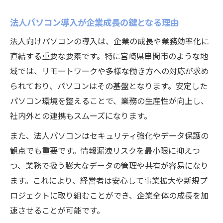
ド
法人パソコン導入が企業成長の鍵となる理由
地域発展を促す法人PCプラットフォーム活用術
法人向けパソコンの導入は、企業の成長や業務効率化に
法人PCプラットフォームが地域発展に寄与
直結する重要な要素です。特に宮崎県串間市のような地
する仕組み
域では、リモートワークや多様な働き方への対応が求め
宮崎県串間市で注目される法人PCの地域連
られており、パソコンはその基盤となります。安定した
携事例
パソコン環境を整えることで、業務の生産性が向上し、
パソコン活用による地域企業の競争力強化
社内外との連携もスムーズになります。
策
また、法人パソコンはセキュリティ強化やデータ保護の
法人向けPCプラットフォームと人材育成の
観点でも重要です。情報漏洩リスクを最小限に抑えつ
関係
つ、業務で扱う膨大なデータの管理や共有が容易になり
地域に根ざしたPCサポート体制の重要性
ます。これにより、経営者は安心して事業拡大や新規プ
パソコン法人導入で広がる串間市の企業変革
ロジェクトに取り組むことができ、企業全体の成長を加
法人パソコン導入がもたらす業務変革の第
速させることが可能です。
一歩