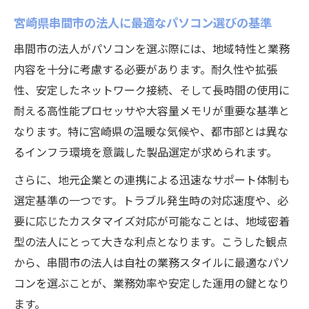
串間市企業が法人PC導入で実現した効率化
宮崎県串間市の法人に最適なパソコン選びの基準
事例
串間市の法人がパソコンを選ぶ際には、地域特性と業務
法人向けパソコン活用で働き方改革を推進
内容を十分に考慮する必要があります。耐久性や拡張
する
性、安定したネットワーク接続、そして長時間の使用に
パソコン導入による企業成長とDX推進の実
耐える高性能プロセッサや大容量メモリが重要な基準と
際
なります。特に宮崎県の温暖な気候や、都市部とは異な
るインフラ環境を意識した製品選定が求められます。
法人PC導入とセキュリティ強化のポイント
業務効率向上に役立つ法人PC選定ポイント
さらに、地元企業との連携による迅速なサポート体制も
選定基準の一つです。トラブル発生時の対応速度や、必
法人パソコン選定で業務効率が大きく変わ
要に応じたカスタマイズ対応が可能なことは、地域密着
る理由
型の法人にとって大きな利点となります。こうした観点
宮崎県串間市の企業に適したパソコンの特
から、串間市の法人は自社の業務スタイルに最適なパソ
徴
コンを選ぶことが、業務効率や安定した運用の鍵となり
法人向けPC選びで見落としがちな注意点
ます。