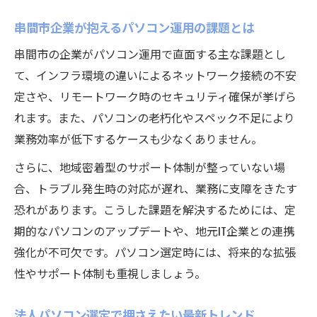
串間市の実情に合わせた法人PC導入支援策
串間市企業が抱えるパソコン運用の課題とは
パソコンを活かした地域密着型サービスの
串間市の企業がパソコン運用で直面する主な課題とし
展開
て、インフラ環境の違いによるネットワーク接続の不安
法人PCと地域連携で実現する新たな価値創
定さや、リモートワーク時のセキュリティ確保が挙げら
出
れます。また、パソコンの老朽化やスペック不足により
企業と地域を繋ぐパソコン活用の未来展望
業務効率が低下するケースも少なくありません。
さらに、地域密着型のサポート体制が整っていない場
合、トラブル発生時の対応が遅れ、業務に支障をきたす
恐れがあります。こうした課題を解決するためには、定
期的なパソコンのアップデートや、地元IT企業との連携
強化が不可欠です。パソコン選定時には、将来的な拡張
性やサポート体制も重視しましょう。
法人パソコン選定で押さえたい最新トレンド