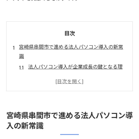
目次
宮崎県串間市で進める法人パソコン導入の新常
識
法人パソコン導入が企業成長の鍵となる理
由
宮崎県串間市の法人に最適なパソコン選び
の基準
地域特性を活かした法人パソコンの活用法
宮崎県串間市で進める法人パソコン導
串間市企業が抱えるパソコン運用の課題と
入の新常識
は
法人パソコン選定で押さえたい最新トレン