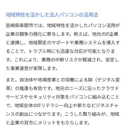
業務内容に合った法人パソコン導入のすす
め
地域特性を活かした法人パソコンの活用法
セキュリティ対策を強化できるPC選定法
宮崎県串間市では、地域特性を活かしたパソコン活用が
法人パソコンが支える宮崎県のDX推進最前線
企業の競争力強化に寄与します。例えば、地元のIT企業
DX推進における法人パソコンの役割とは
と連携し、地域限定のサポートや業務システムを導入す
宮崎県企業のDX化を加速させるPC活用事例
ることで、トラブル時にも迅速な対応が可能となりま
法人PCプラットフォームで実現する業務改
す。これにより、業務の中断リスクが軽減され、安定し
革
た事業運営が実現します。
パソコンを活用したデジタル人材育成の手
また、自治体や地場産業との協働によるDX（デジタル変
法
革）の推進も有効です。地元のニーズに沿ったクラウド
DX推進に必要な法人向けPC選定のコツ
サービスやセキュリティ対策をパソコンに組み込むこと
串間市で法人PCを活かし地域と企業を強くする
で、地域全体のITリテラシー向上や新たなビジネスチャ
ンスの創出につながります。こうした取り組みが、地域
法人パソコン活用が地域企業の成長を後押
と企業の双方にメリットをもたらします。
し