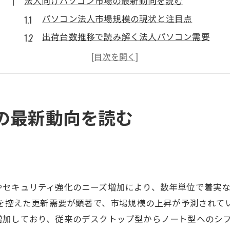
法人向けパソコン市場の最新動向を読む
パソコン法人市場規模の現状と注目点
出荷台数推移で読み解く法人パソコン需要
世界と日本のパソコン市場動向の違い
ノートパソコンシェア日本に見る法人傾向
法人向けパソコン需要増加の背景を探る
パソコン需要の変化と法人が取るべき対策
の最新動向を読む
法人パソコン需要変動と適切な対応策
市場規模拡大時代の法人パソコン選び方
パソコン出荷台数推移と法人対策の要点
需要動向を踏まえた法人パソコン購入戦略
セキュリティ強化のニーズ増加により、数年単位で着実な拡
法人向けパソコンの需要予測を活かす方法
ポート終了を控えた更新需要が顕著で、市場規模の上昇が予測さ
業務効率化を促す法人パソコン選びの視点
増加しており、従来のデスクトップ型からノート型へのシ