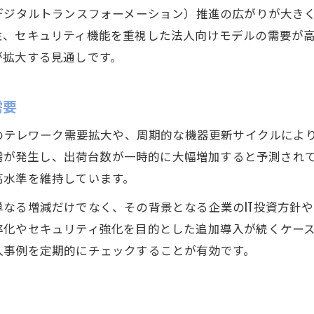
法人パソコンで業務効率化を実現する選定軸
デジタルトランスフォーメーション）推進の広がりが大き
パソコン法人利用で重視したい機能とは
、セキュリティ機能を重視した法人向けモデルの需要が高
業務効率向上に役立つ法人パソコンの条件
が拡大する見通しです。
法人パソコン選びで失敗しないポイント
セキュリティ重視の法人パソコン選定法
需要
法人向けPCが個人用と異なる理由を解説
降のテレワーク需要拡大や、周期的な機器更新サイクルにより
法人パソコンと個人用の違いを徹底比較
特需が発生し、出荷台数が一時的に大幅増加すると予測されて
パソコン法人仕様が優れる点とは何か
高水準を維持しています。
法人パソコンの高耐久性が選ばれる理由
なる増減だけでなく、その背景となる企業のIT投資方針
法人専用パソコンのセキュリティ強化策
率化やセキュリティ強化を目的とした追加導入が続くケー
入事例を定期的にチェックすることが有効です。
法人向けパソコンが高価格な背景を解説
拡大する法人向けパソコン市場の背景とは
法人パソコン市場拡大の要因を探究する