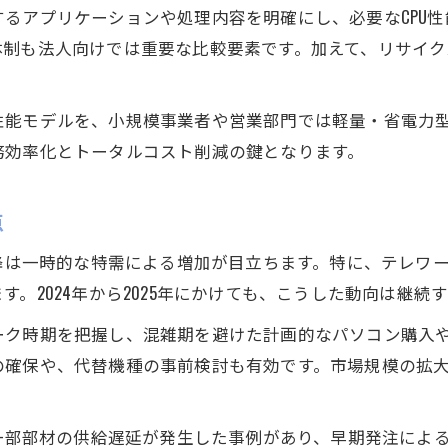
るアプリケーションや処理内容を明確にし、必要なCPU
体制も法人向けでは重要な比較要素です。加えて、リサイク
性能モデルを、小規模事業者や営業部門では軽量・省電力
務効率化とトータルコスト削減の鍵となります。
点
降は一時的な特需による増加が目立ちます。特に、テレワーク対
。2024年から2025年にかけても、こうした動向は継続
ーク時期を把握し、混雑期を避けた計画的なパソコン購入
の確保や、代替機種の事前検討も有効です。市場規模の拡
に一部部材の供給遅延が発生した事例があり、早期発注によ