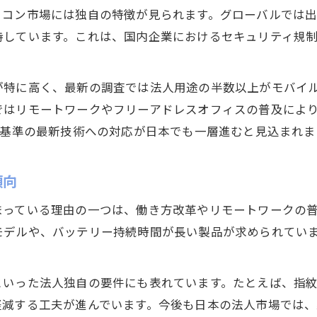
需要増加をもたらす法人パソコンの役割
ソコン市場には独自の特徴が見られます。グローバルでは
パソコン出荷台数推移から背景を分析
持しています。これは、国内企業におけるセキュリティ規
法人市場規模拡大と今後の見通し
法人パソコン導入が進む社会的背景
が特に高く、最新の調査では法人用途の半数以上がモバイ
ではリモートワークやフリーアドレスオフィスの普及によ
2025年の市場予測から考える導入戦略
ル基準の最新技術への対応が日本でも一層進むと見込まれま
2025年パソコン法人市場予測の注目点
出荷台数予想から見る法人の導入戦略
傾向
法人パソコン需要動向と2025年の展望
市場規模データで読み解く導入方針
まっている理由の一つは、働き方改革やリモートワークの
モデルや、バッテリー持続時間が長い製品が求められてい
パソコン法人導入タイミングの最適解
といった法人独自の要件にも表れています。たとえば、指
軽減する工夫が進んでいます。今後も日本の法人市場では