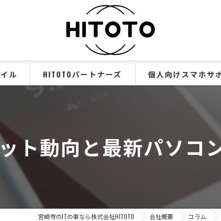
バイル
HITOTOパートナーズ
個人向けスマホサ
スマホ事業の特徴
機種変更サポート
ケット動向と最新パソコ
スマホ乗り換えサポー
スマホ新規申し込み
スマホコーティング
宮崎市のITの事なら株式会社HITOTO
会社概要
コラム